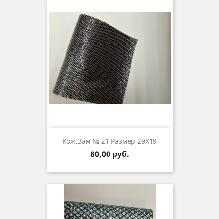
Кож.зам № 21 Размер 29Х19
Цена
80,00 руб.