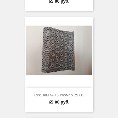
Цена
65,00 руб.
Кож.зам № 15 Размер 29Х19
Цена
65,00 руб.