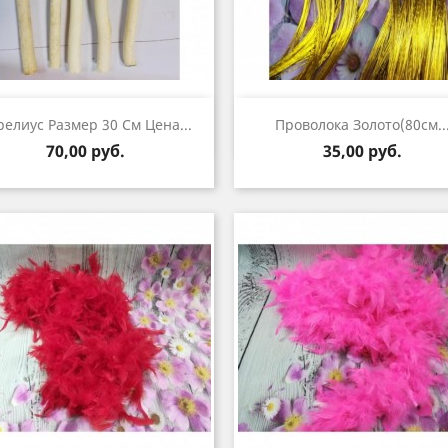
Быстрый просмотр
Быстрый просмот


релиус Размер 30 См Цена...
Проволока Золото(80см..
Цена
Цена
70,00 руб.
35,00 руб.