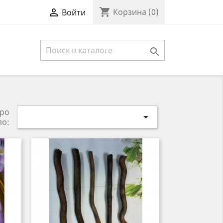
shopping_cart

Корзина
(0)
Войти

ро

по: