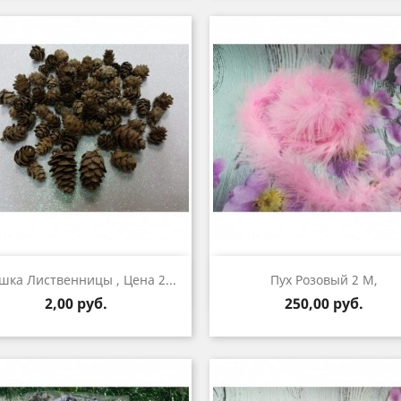
Быстрый просмотр
Быстрый просмот


ка Лиственницы , Цена 2...
Пух Розовый 2 М,
Цена
Цена
2,00 руб.
250,00 руб.