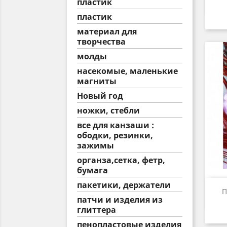
пластик
пластик
материал для
творчества
молды
насекомые, маленькие
магниты
Новый год
ножки, стебли
все для канзаши :
ободки, резинки,
зажимы
органза,сетка, фетр,
бумага
пакетики, держатели
П
патчи и изделия из
глиттера
пенопластовые изделия