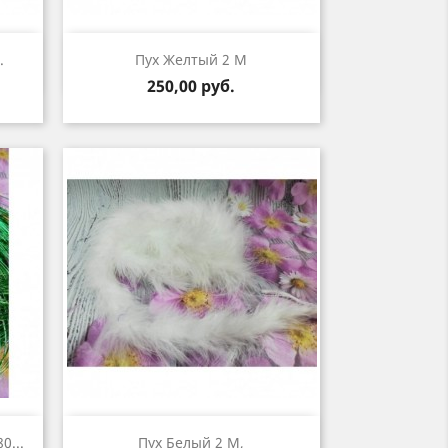
р
Быстрый просмотр

.
Пух Желтый 2 М
Цена
250,00 руб.
р
Быстрый просмотр

0...
Пух Белый 2 М,