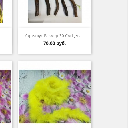
р
Быстрый просмотр

.
Карелиус Размер 30 См Цена...
Цена
70,00 руб.