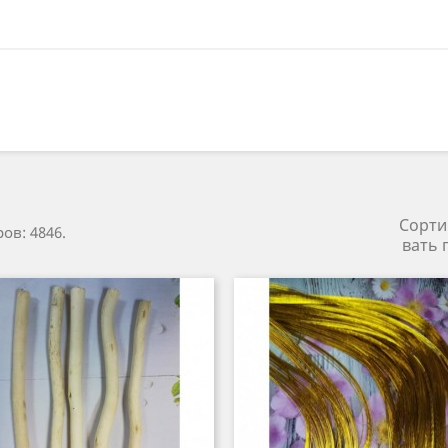
Сорти
ов: 4846.
вать 