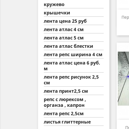
кружево
крышечки
Пер
лента цена 25 руб
лента атлас 4 см
лента атлас 5 см
лента атлас блестки
лента репс ширина 4 см
лента атлас цена 6 руб.
м
лента репс рисунок 2,5
см
лента принт2,5 см
репс с люрексом ,
органза , капрон
лента репс 2,5см
листья глиттерные
П