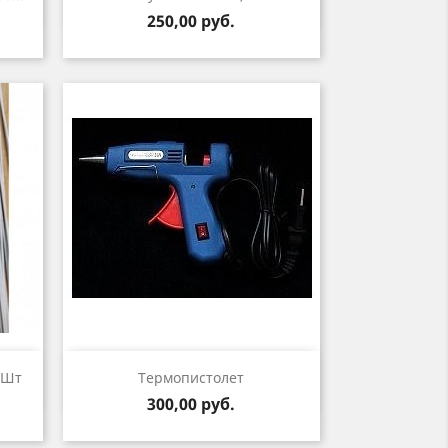
Цена
250,00 руб.
р
Быстрый просмотр

 Шт
Термопистолет
Цена
300,00 руб.