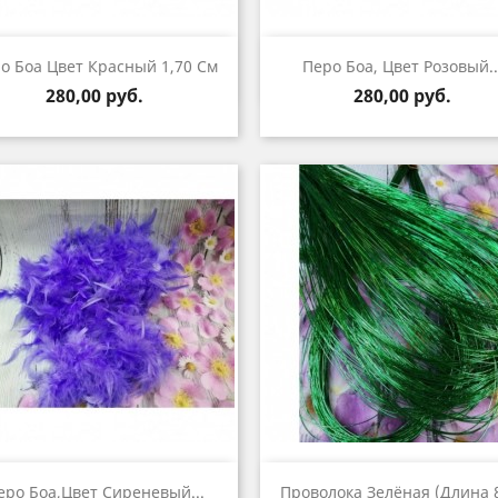
Быстрый просмотр
Быстрый просмот


о Боа Цвет Красный 1,70 См
Перо Боа, Цвет Розовый..
Цена
Цена
280,00 руб.
280,00 руб.
Быстрый просмотр
Быстрый просмот


еро Боа,цвет Сиреневый...
Проволока Зелёная (длина 8