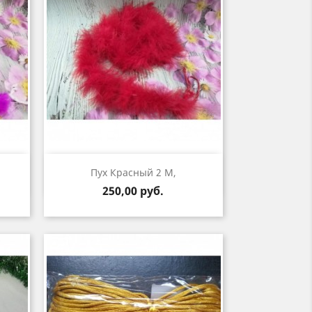
р
Быстрый просмотр

Пух Красный 2 М,
Цена
250,00 руб.