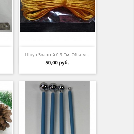
р
Быстрый просмотр

Шнур Золотой 0.3 См. Объем...
Цена
50,00 руб.