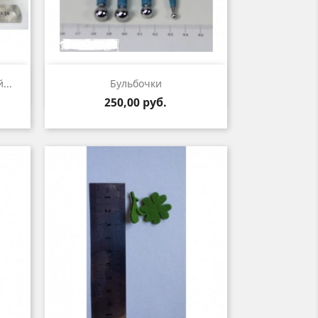
р
Быстрый просмотр

...
Бульбочки
Цена
250,00 руб.